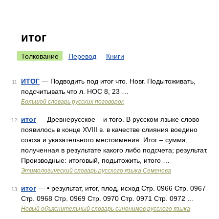
итог
Толкование
Перевод
Книги
ИТОГ
— Подводить под итог что. Новг. Подытоживать,
11
подсчитывать что л. НОС 8, 23 …
Большой словарь русских поговорок
итог
— Древнерусское – и того. В русском языке слово
12
появилось в конце XVIII в. в качестве слияния воедино
союза и указательного местоимения. Итог – сумма,
полученная в результате какого либо подсчета; результат.
Производные: итоговый, подытожить, итого …
Этимологический словарь русского языка Семенова
итог
— • результат, итог, плод, исход Стр. 0966 Стр. 0967
13
Стр. 0968 Стр. 0969 Стр. 0970 Стр. 0971 Стр. 0972 …
Новый объяснительный словарь синонимов русского языка