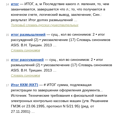
итог
— ИТОГ, а, м Последствие какого л. явления, то, чем
14
заканчивается, завершается что л.; то, что получается в
конечном счете, логический вывод, заключение; Син.:
результат. Итог долгих размышлений …
Толковый словарь русских существительных
итог размышлений
— сущ., кол во синонимов: 2 • итог
15
рассуждений (2) • умозаключение (17) Словарь синонимов
ASIS. В.Н. Тришин. 2013 …
Словарь синонимов
итог рассуждений
— сущ., кол во синонимов: 2 • итог
16
размышлений (2) • умозаключение (17) Словарь синонимов
ASIS. В.Н. Тришин. 2013 …
Словарь синонимов
Итог ККМ (ККТ)
— # ИТОГ сумма, подлежащая
17
регистрации по завершении оформления документа...
Источник: Технические требования к фискальной памяти
электронных контрольно кассовых машин (утв. Решением
ГМЭК от 23.06.1995, протокол N 5/21 95) (ред. от
27.11.2001) …